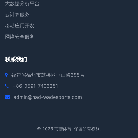
大数据分析平台
云计算服务
移动应用开发
网络安全服务
联系我们
福建省福州市鼓楼区中山路655号
+86-0591-7406251
admin@had-wadesports.com
© 2025 韦德体育. 保留所有权利.