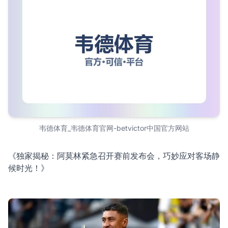
韦德体育_韦德体育官网-betvictor中国官方网站
《独家揭秘：阿莫林紧急召开赛前发布会，巧妙应对客场静
候时光！》