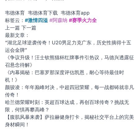
韦德体育
韦德体育下载
韦德体育app
标签云：
#激情四溢
#阿森纳
#赛季火力全
上一篇
下一篇
最新文章：
“湖北足球逆袭传奇！U20男足力克广东，历史性摘得十五
运会金牌”
《争议升级！汪士钦熊猫杯红牌事件引热议，马德兴透露征
召悬念待解》
《内幕揭秘：巴塞罗那深度评估凯恩，耐心等待最佳时
机！》
颜骏凌：年年巅峰对决，中超四冠荣耀，每一战都铸就非凡
传奇！
哈兰德荣耀时刻：英超百球达成，再创百球传奇？挑战无
限，何惧再攀高峰？
【腹肌风暴来袭】萨拉赫健身打卡，揭秘社交平台上的完美
身材瞬间！