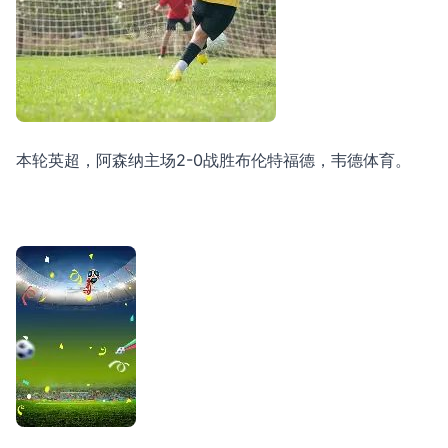
本轮英超，阿森纳主场2-0战胜布伦特福德，
韦德体育
。