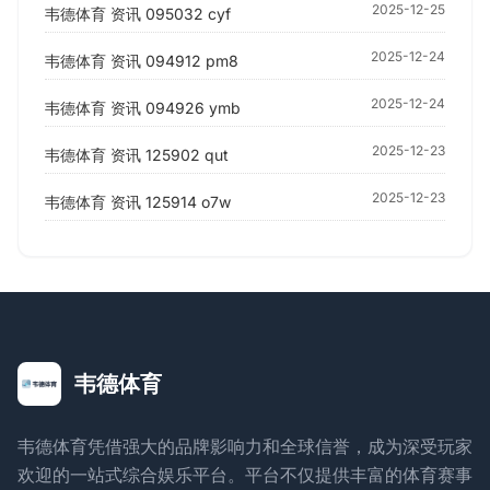
2025-12-25
韦德体育 资讯 095032 cyf
2025-12-24
韦德体育 资讯 094912 pm8
2025-12-24
韦德体育 资讯 094926 ymb
2025-12-23
韦德体育 资讯 125902 qut
2025-12-23
韦德体育 资讯 125914 o7w
韦德体育
韦德体育凭借强大的品牌影响力和全球信誉，成为深受玩家
欢迎的一站式综合娱乐平台。平台不仅提供丰富的体育赛事