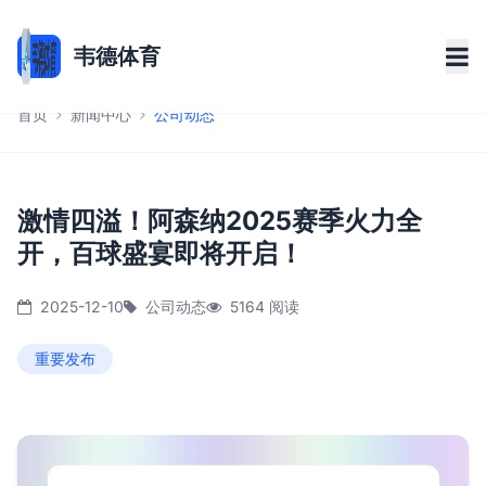
韦德体育
首页
新闻中心
公司动态
激情四溢！阿森纳2025赛季火力全
开，百球盛宴即将开启！
2025-12-10
公司动态
5164 阅读
重要发布