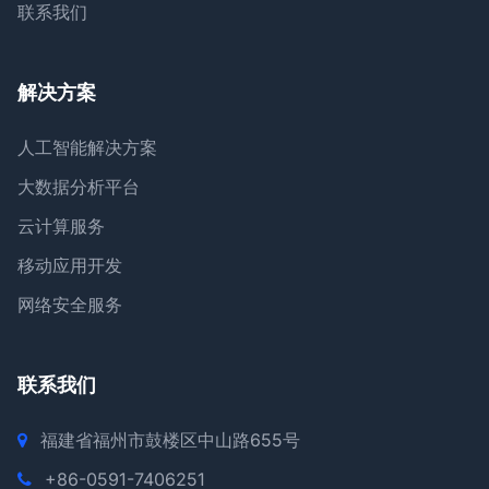
联系我们
解决方案
人工智能解决方案
大数据分析平台
云计算服务
移动应用开发
网络安全服务
联系我们
福建省福州市鼓楼区中山路655号
+86-0591-7406251