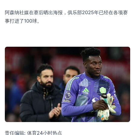
阿森纳社媒在赛后晒出海报，俱乐部2025年已经在各项赛
事打进了100球。
责任编辑: 体育24小时热点