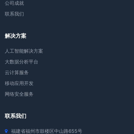
公司成就
联系我们
解决方案
人工智能解决方案
大数据分析平台
云计算服务
移动应用开发
网络安全服务
联系我们
福建省福州市鼓楼区中山路655号