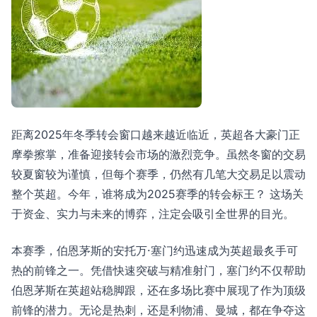
距离2025年冬季转会窗口越来越近临近，英超各大豪门正
摩拳擦掌，准备迎接转会市场的激烈竞争。虽然冬窗的交易
较夏窗较为谨慎，但每个赛季，仍然有几笔大交易足以震动
整个英超。今年，谁将成为2025赛季的转会标王？ 这场关
于资金、实力与未来的博弈，注定会吸引全世界的目光。
本赛季，伯恩茅斯的安托万·塞门约迅速成为英超最炙手可
热的前锋之一。凭借快速突破与精准射门，塞门约不仅帮助
伯恩茅斯在英超站稳脚跟，还在多场比赛中展现了作为顶级
前锋的潜力。无论是热刺，还是利物浦、曼城，都在争夺这