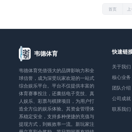
首页
上
快速链
韦德体育
关于我们
韦德体育凭借强大的品牌影响力和全
核心业务
球信誉，成为深受玩家欢迎的一站式
综合娱乐平台。平台不仅提供丰富的
团队介绍
体育赛事投注，还囊括电子竞技、真
公司成就
人娱乐、彩票与棋牌项目，为用户打
造全方位的娱乐体验。其资金管理体
联系我们
系稳定安全，支持多种便捷的充值与
提现方式，到账效率一流。新玩家注
册立享彩金奖励，节日期间更有持续