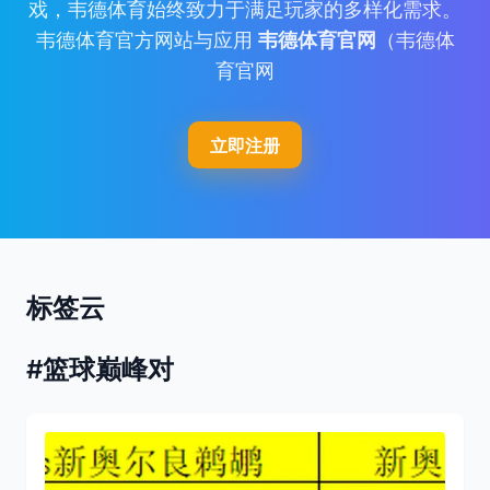
戏，韦德体育始终致力于满足玩家的多样化需求。
韦德体育官方网站与应用
韦德体育官网
（韦德体
育官网
立即注册
标签云
#篮球巅峰对