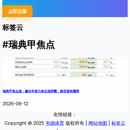
立即注册
标签云
#瑞典甲焦点
瑞典甲焦点战：赫尔辛堡力保主场荣耀，能否逆转颓势
2026-06-12
友情链接：
Copyright © 2025
韦德体育
版权所有 |
网站地图
|
标签云