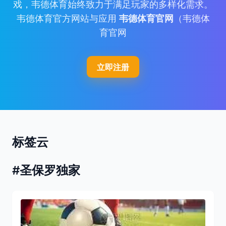
戏，韦德体育始终致力于满足玩家的多样化需求。
韦德体育官方网站与应用
韦德体育官网
（韦德体
育官网
立即注册
标签云
#圣保罗独家