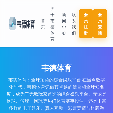
关
于
新
联
会
会
首
韦
闻
系
员
员
页
德
中
我
注
登
体
心
们
册
陆
育
韦德体育
韦德体育：全球顶尖的综合娱乐平台 在当今数字
化时代，韦德体育凭借其卓越的信誉和全球知名
度，成为了无数玩家首选的综合娱乐平台。无论是
足球、篮球、网球等热门体育赛事投注，还是丰富
多样的电子娱乐、真人互动、彩票竞猜与棋牌游