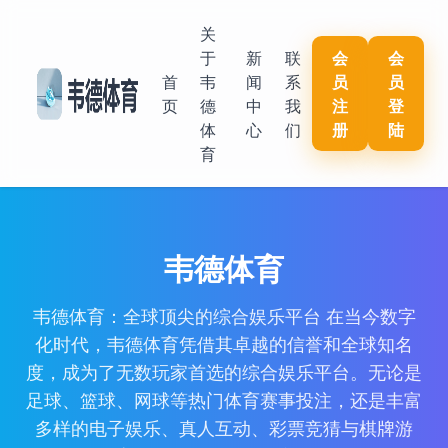
关
于
新
联
会
会
首
韦
闻
系
员
员
页
德
中
我
注
登
体
心
们
册
陆
育
韦德体育
韦德体育：全球顶尖的综合娱乐平台 在当今数字
化时代，韦德体育凭借其卓越的信誉和全球知名
度，成为了无数玩家首选的综合娱乐平台。无论是
足球、篮球、网球等热门体育赛事投注，还是丰富
多样的电子娱乐、真人互动、彩票竞猜与棋牌游