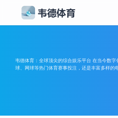
韦德体育：全球顶尖的综合娱乐平台 在当今数
球、网球等热门体育赛事投注，还是丰富多样的