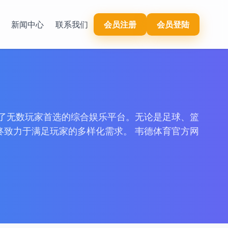
育
新闻中心
联系我们
会员注册
会员登陆
了无数玩家首选的综合娱乐平台。无论是足球、篮
致力于满足玩家的多样化需求。 韦德体育官方网