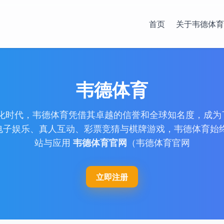
首页
关于韦德体
韦德体育
字化时代，韦德体育凭借其卓越的信誉和全球知名度，成为
电子娱乐、真人互动、彩票竞猜与棋牌游戏，韦德体育始终
站与应用
韦德体育官网
（韦德体育官网
立即注册