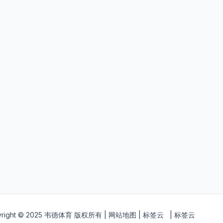
right © 2025
韦德体育
版权所有 |
网站地图
|
标签云
|
标签云