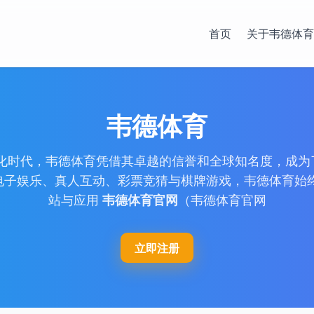
首页
关于韦德体
韦德体育
字化时代，韦德体育凭借其卓越的信誉和全球知名度，成为
电子娱乐、真人互动、彩票竞猜与棋牌游戏，韦德体育始终
站与应用
韦德体育官网
（韦德体育官网
立即注册