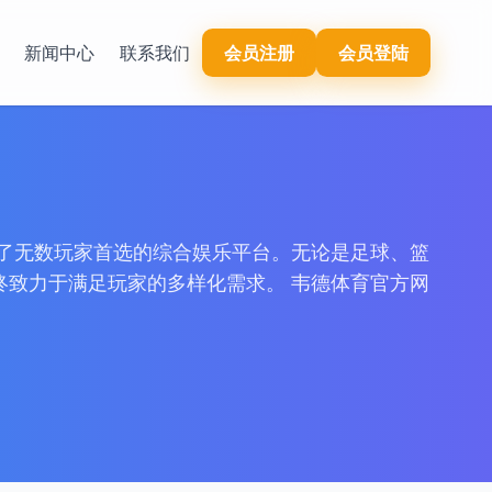
育
新闻中心
联系我们
会员注册
会员登陆
了无数玩家首选的综合娱乐平台。无论是足球、篮
致力于满足玩家的多样化需求。 韦德体育官方网