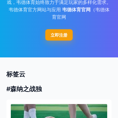
戏，韦德体育始终致力于满足玩家的多样化需求。
韦德体育官方网站与应用
韦德体育官网
（韦德体
育官网
立即注册
标签云
#森纳之战独