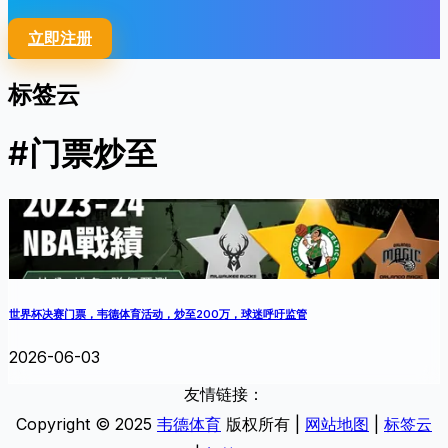
立即注册
标签云
#门票炒至
世界杯决赛门票，韦德体育活动，炒至200万，球迷呼吁监管
2026-06-03
友情链接：
Copyright © 2025
韦德体育
版权所有 |
网站地图
|
标签云