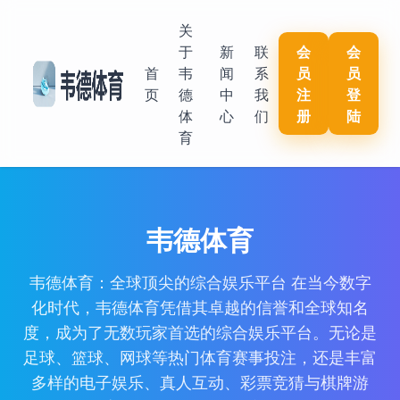
关
于
新
联
会
会
首
韦
闻
系
员
员
页
德
中
我
注
登
体
心
们
册
陆
育
韦德体育
韦德体育：全球顶尖的综合娱乐平台 在当今数字
化时代，韦德体育凭借其卓越的信誉和全球知名
度，成为了无数玩家首选的综合娱乐平台。无论是
足球、篮球、网球等热门体育赛事投注，还是丰富
多样的电子娱乐、真人互动、彩票竞猜与棋牌游