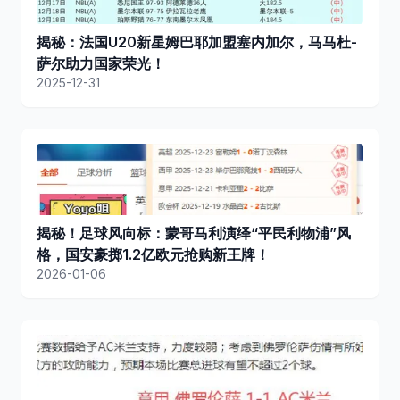
揭秘：法国U20新星姆巴耶加盟塞内加尔，马马杜-
萨尔助力国家荣光！
2025-12-31
揭秘！足球风向标：蒙哥马利演绎“平民利物浦”风
格，国安豪掷1.2亿欧元抢购新王牌！
2026-01-06