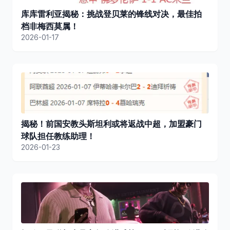
库库雷利亚揭秘：挑战登贝莱的锋线对决，最佳拍
档非梅西莫属！
2026-01-17
揭秘！前国安教头斯坦利或将返战中超，加盟豪门
球队担任教练助理！
2026-01-23