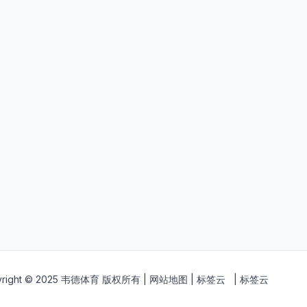
right © 2025
韦德体育
版权所有 |
网站地图
|
标签云
|
标签云