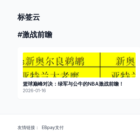
标签云
#激战前瞻
篮球巅峰对决：绿军与公牛的NBA激战前瞻！
2026-01-16
友情链接：
EBpay支付