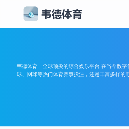
韦德体育：全球顶尖的综合娱乐平台 在当今数
球、网球等热门体育赛事投注，还是丰富多样的