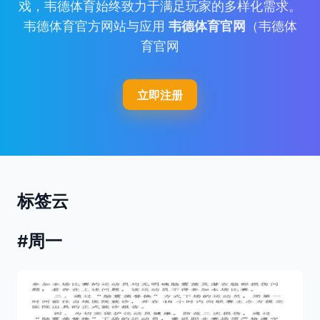
戏，韦德体育始终致力于满足玩家的多样化需求。
韦德体育官方网站与应用
韦德体育官网
（韦德体
育官网
立即注册
标签云
#周一