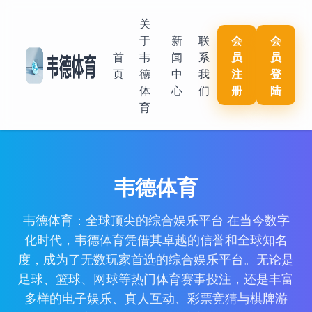
关
于
新
联
会
会
首
韦
闻
系
员
员
页
德
中
我
注
登
体
心
们
册
陆
育
韦德体育
韦德体育：全球顶尖的综合娱乐平台 在当今数字
化时代，韦德体育凭借其卓越的信誉和全球知名
度，成为了无数玩家首选的综合娱乐平台。无论是
足球、篮球、网球等热门体育赛事投注，还是丰富
多样的电子娱乐、真人互动、彩票竞猜与棋牌游