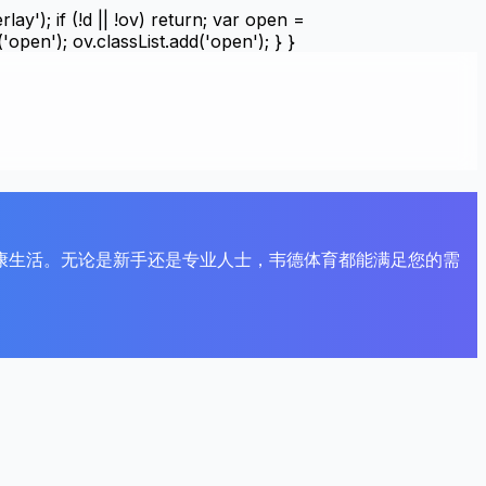
'); if (!d || !ov) return; var open =
'open'); ov.classList.add('open'); } }
康生活。无论是新手还是专业人士，韦德体育都能满足您的需