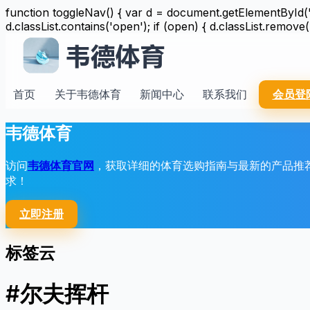
function toggleNav() { var d = document.getElementById('n
d.classList.contains('open'); if (open) { d.classList.remove(
首页
关于韦德体育
新闻中心
联系我们
会员登
韦德体育
访问
韦德体育官网
，获取详细的体育选购指南与最新的产品推
求！
立即注册
标签云
#尔夫挥杆