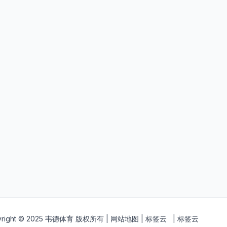
right © 2025
韦德体育
版权所有 |
网站地图
|
标签云
|
标签云