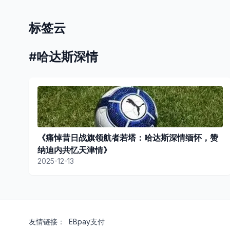
标签云
#哈达斯深情
《痛悼昔日战旗领航者若塔：哈达斯深情缅怀，赞
纳迪内共忆天津情》
2025-12-13
友情链接：
EBpay支付