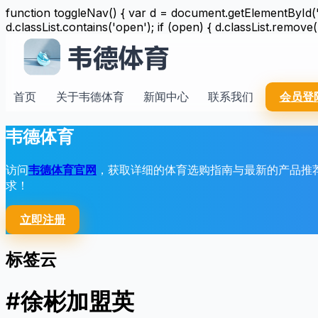
function toggleNav() { var d = document.getElementById('n
d.classList.contains('open'); if (open) { d.classList.remove(
首页
关于韦德体育
新闻中心
联系我们
会员登
韦德体育
访问
韦德体育官网
，获取详细的体育选购指南与最新的产品推
求！
立即注册
标签云
#徐彬加盟英