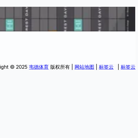
ight © 2025
韦德体育
版权所有 |
网站地图
|
标签云
|
标签云