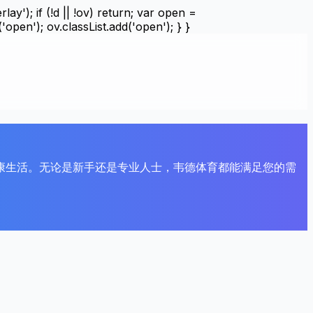
'); if (!d || !ov) return; var open =
'open'); ov.classList.add('open'); } }
康生活。无论是新手还是专业人士，韦德体育都能满足您的需