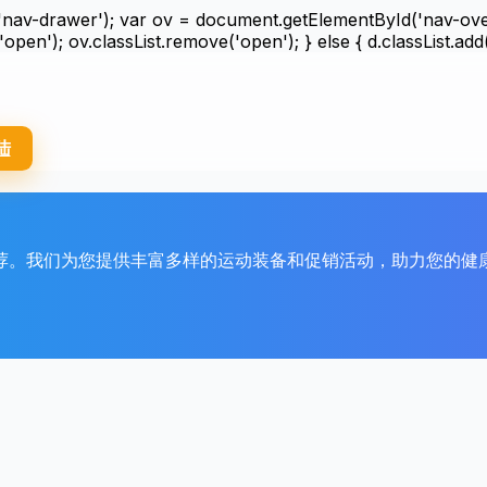
av-drawer'); var ov = document.getElementById('nav-overlay
'open'); ov.classList.remove('open'); } else { d.classList.add(
陆
荐。我们为您提供丰富多样的运动装备和促销活动，助力您的健