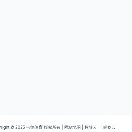
right © 2025
韦德体育
版权所有 |
网站地图
|
标签云
|
标签云