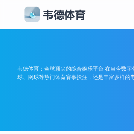
韦德体育：全球顶尖的综合娱乐平台 在当今数
球、网球等热门体育赛事投注，还是丰富多样的