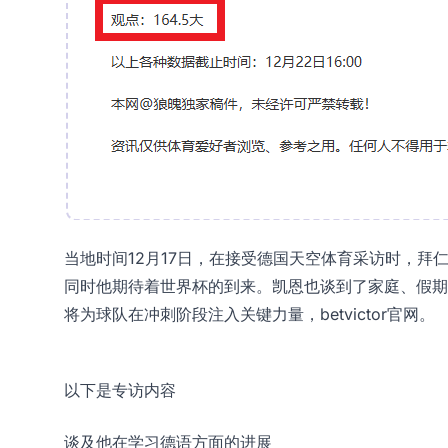
当地时间12月17日，在接受德国天空体育采访时，
同时他期待着世界杯的到来。凯恩也谈到了家庭、假期
将为球队在冲刺阶段注入关键力量，
betvictor官网
。
以下是专访内容
谈及他在学习德语方面的进展