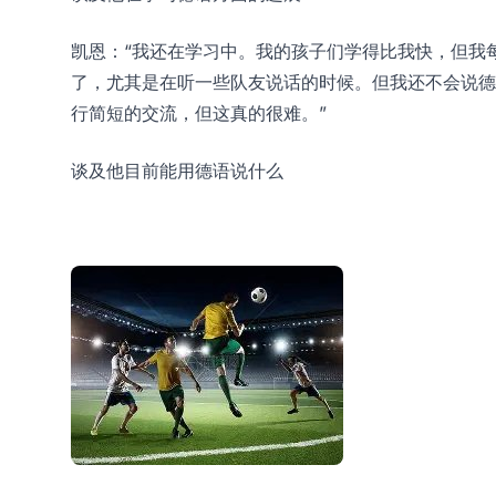
凯恩：“我还在学习中。我的孩子们学得比我快，但我
了，尤其是在听一些队友说话的时候。但我还不会说德
行简短的交流，但这真的很难。”
谈及他目前能用德语说什么