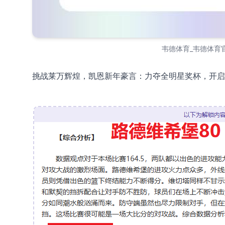
韦德体育_韦德体育官网
挑战莱万辉煌，凯恩新年豪言：力夺全明星奖杯，开启