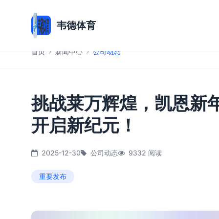
韦德体育
首页
新闻中心
公司动态
挑战莱万辉煌，凯恩新
开启新纪元！
2025-12-30
公司动态
9332 阅读
重要发布