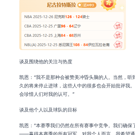
谈及围绕他的关注与热度
凯恩：“我不是那种会被赞美冲昏头脑的人。当然，听
久的将来停止进球，这些人中的很多也会开始批评我。
会珍惜人们对我的认可。”
谈及他个人以及球队的目标
凯恩：“本赛季我们仍然在所有赛事中竞争。我们确保
——赢得本赛季的所有冠军。对我个人而言，我希望通