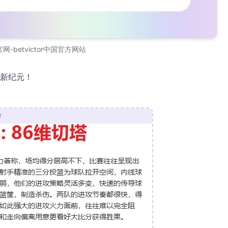
-betvictor中国官方网站
新纪元！