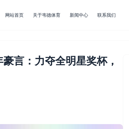
网站首页
关于韦德体育
新闻中心
联系我们
年豪言：力夺全明星奖杯，