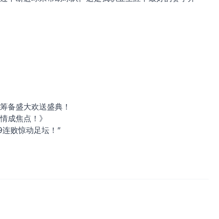
筹备盛大欢送盛典！
情成焦点！》
9连败惊动足坛！”