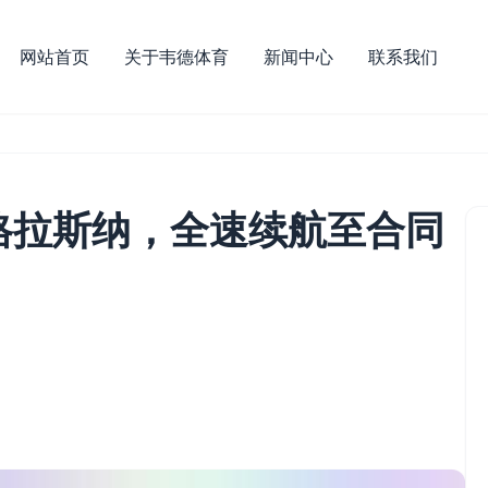
网站首页
关于韦德体育
新闻中心
联系我们
格拉斯纳，全速续航至合同