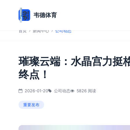
韦德体育
首页
新闻中心
公司动态
璀璨云端：水晶宫力挺
终点！
2026-01-20
公司动态
5826 阅读
重要发布