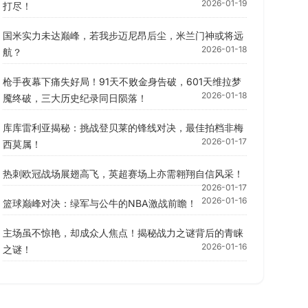
2026-01-19
打尽！
国米实力未达巅峰，若我步迈尼昂后尘，米兰门神或将远
2026-01-18
航？
枪手夜幕下痛失好局！91天不败金身告破，601天维拉梦
2026-01-18
魇终破，三大历史纪录同日陨落！
库库雷利亚揭秘：挑战登贝莱的锋线对决，最佳拍档非梅
2026-01-17
西莫属！
热刺欧冠战场展翅高飞，英超赛场上亦需翱翔自信风采！
2026-01-17
2026-01-16
篮球巅峰对决：绿军与公牛的NBA激战前瞻！
主场虽不惊艳，却成众人焦点！揭秘战力之谜背后的青睐
2026-01-16
之谜！