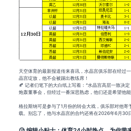
天空体育的最新报道传来喜讯，水晶宫俱乐部在经过一
晶宫绽放，他不会被踢出教练席！
🍂 记者们笔下的大白纸上写着：“水晶宫高层一致决
炮轰董事会，但经过一番深思熟虑，他们还是希望他
格拉斯纳可是参与了1月份的转会大戏，俱乐部对他寄
载
。别忘了，他与水晶宫的合约还将在2026年6月3
😥 编辑小贴士：体育24小时热点，为你