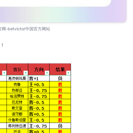
-betvictor中国官方网站
！