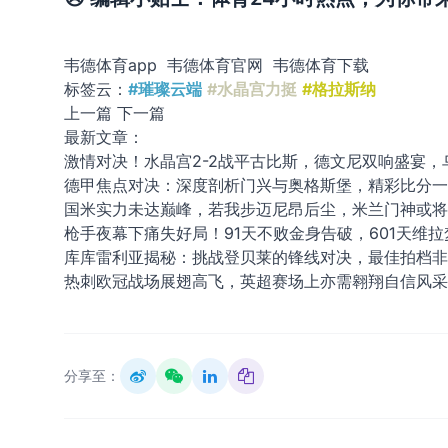
韦德体育app
韦德体育官网
韦德体育下载
标签云：
#璀璨云端
#水晶宫力挺
#格拉斯纳
上一篇
下一篇
最新文章：
激情对决！水晶宫2-2战平古比斯，德文尼双响盛宴
德甲焦点对决：深度剖析门兴与奥格斯堡，精彩比分一
国米实力未达巅峰，若我步迈尼昂后尘，米兰门神或将
枪手夜幕下痛失好局！91天不败金身告破，601天维
库库雷利亚揭秘：挑战登贝莱的锋线对决，最佳拍档非
热刺欧冠战场展翅高飞，英超赛场上亦需翱翔自信风采
分享至：