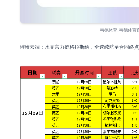
韦德体育_韦德体育官网
璀璨云端：水晶宫力挺格拉斯纳，全速续航至合同终点