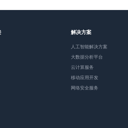
接
解决方案
人工智能解决方案
大数据分析平台
云计算服务
移动应用开发
网络安全服务