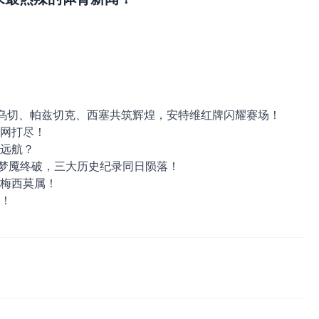
，乌切、帕兹切克、西塞共筑辉煌，安特维红牌闪耀赛场！
网打尽！
远航？
拉梦魇终破，三大历史纪录同日陨落！
梅西莫属！
！