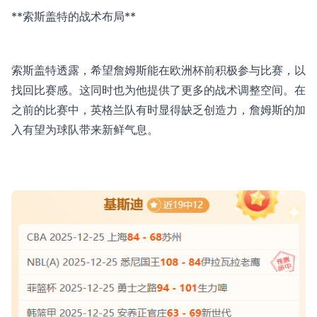
**索斯盖特的战术布局**
索斯盖特透露，希望詹姆斯能在欧洲杯前积极参与比赛，以
找回比赛感。这同时也为他提供了更多的战术调整空间。在
之前的比赛中，英格兰队有时显得缺乏创造力，詹姆斯的加
入有望为球队带来新鲜气息。