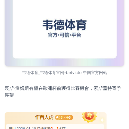
韦德体育_韦德体育官网-betvictor中国官方网站
裏斯·詹姆斯有望在歐洲杯前獲得比賽機會，索斯蓋特寄予
厚望