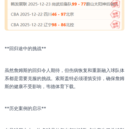
**回归途中的挑战**
虽然詹姆斯的回归令人期待，但伤病恢复和重新融入球队体
系都是需要克服的挑战。索斯盖特必须谨慎安排，确保詹姆
斯的健康不受影响，
韦德体育下载
。
**历史案例的启示**