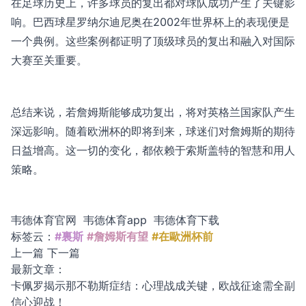
在足球历史上，许多球员的复出都对球队成功产生了关键影
响。巴西球星罗纳尔迪尼奥在2002年世界杯上的表现便是
一个典例。这些案例都证明了顶级球员的复出和融入对国际
大赛至关重要。
总结来说，若詹姆斯能够成功复出，将对英格兰国家队产生
深远影响。随着欧洲杯的即将到来，球迷们对詹姆斯的期待
日益增高。这一切的变化，都依赖于索斯盖特的智慧和用人
策略。
韦德体育官网
韦德体育app
韦德体育下载
标签云：
#裏斯
#詹姆斯有望
#在歐洲杯前
上一篇
下一篇
最新文章：
卡佩罗揭示那不勒斯症结：心理战成关键，欧战征途需全副
信心迎战！