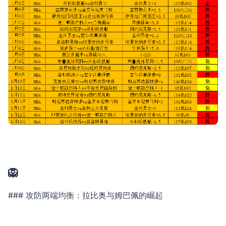
🦁
### 攻防两端均衡：拉比奥与姆巴佩的崛起