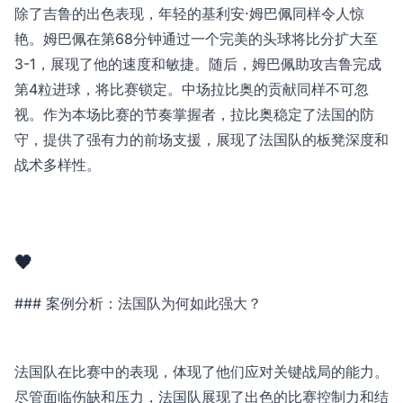
除了吉鲁的出色表现，年轻的基利安·姆巴佩同样令人惊
艳。姆巴佩在第68分钟通过一个完美的头球将比分扩大至
3-1，展现了他的速度和敏捷。随后，姆巴佩助攻吉鲁完成
第4粒进球，将比赛锁定。中场拉比奥的贡献同样不可忽
视。作为本场比赛的节奏掌握者，拉比奥稳定了法国的防
守，提供了强有力的前场支援，展现了法国队的板凳深度和
战术多样性。
🖤
### 案例分析：法国队为何如此强大？
法国队在比赛中的表现，体现了他们应对关键战局的能力。
尽管面临伤缺和压力，法国队展现了出色的比赛控制力和结