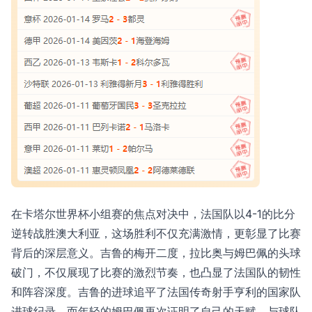
在卡塔尔世界杯小组赛的焦点对决中，法国队以4-1的比分
逆转战胜澳大利亚，这场胜利不仅充满激情，更彰显了比赛
背后的深层意义。吉鲁的梅开二度，拉比奥与姆巴佩的头球
破门，不仅展现了比赛的激烈节奏，也凸显了法国队的韧性
和阵容深度。吉鲁的进球追平了法国传奇射手亨利的国家队
进球纪录，而年轻的姆巴佩再次证明了自己的天赋，与球队