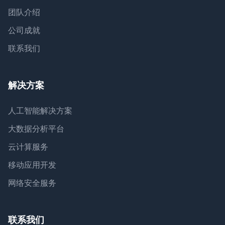
团队介绍
公司成就
联系我们
解决方案
人工智能解决方案
大数据分析平台
云计算服务
移动应用开发
网络安全服务
联系我们