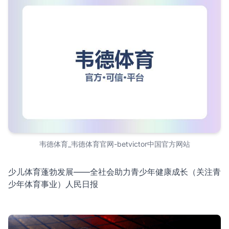
韦德体育_韦德体育官网-betvictor中国官方网站
少儿体育蓬勃发展——全社会助力青少年健康成长（关注青
少年体育事业）人民日报