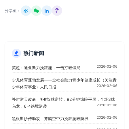
分享至：
热门新闻
2026-02-06
英超：迪亚斯力挽狂澜，一击打破僵局
少儿体育蓬勃发展——全社会助力青少年健康成长（关注青
2026-02-06
少年体育事业）人民日报
补时逆天改命！补时3球逆转，92分钟惊险平局，全场3球
2026-02-06
乌龙，6-4绝境逆袭
2026-02-06
黑根斯妙传助攻，齐麟空中力挽狂澜破防线