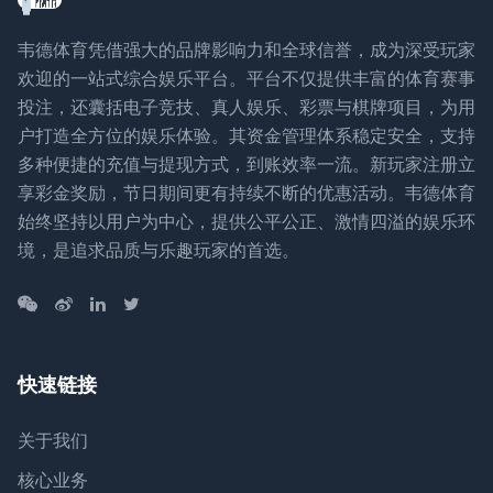
韦德体育凭借强大的品牌影响力和全球信誉，成为深受玩家
欢迎的一站式综合娱乐平台。平台不仅提供丰富的体育赛事
投注，还囊括电子竞技、真人娱乐、彩票与棋牌项目，为用
户打造全方位的娱乐体验。其资金管理体系稳定安全，支持
多种便捷的充值与提现方式，到账效率一流。新玩家注册立
享彩金奖励，节日期间更有持续不断的优惠活动。韦德体育
始终坚持以用户为中心，提供公平公正、激情四溢的娱乐环
境，是追求品质与乐趣玩家的首选。
快速链接
关于我们
核心业务