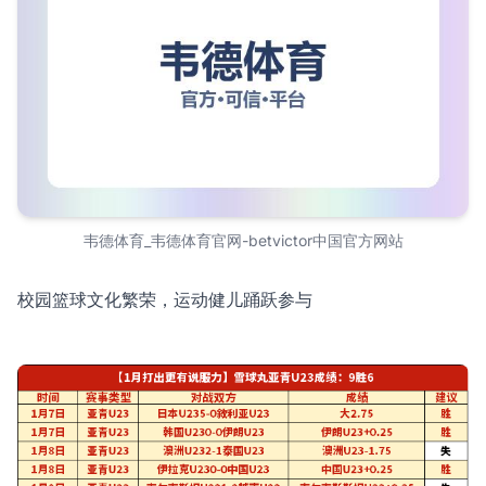
韦德体育_韦德体育官网-betvictor中国官方网站
校园篮球文化繁荣，运动健儿踊跃参与