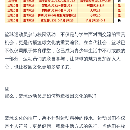
篮球运动员参与校园活动，不仅是与学生面对面交流的宝贵
机会，更是传播篮球文化的重要途径。在当代社会，篮球已
不仅仅局限于体育课堂，它已成为青少年生活中不可或缺的
一部分。运动员们的亲自参与，让篮球的魅力更加深入人
心，也让校园文化更加多姿多彩。
🆒
那么，篮球运动员是如何塑造校园文化的呢？
篮球文化的推广，离不开对运动精神的传承。运动员们不仅
是个人符号，更是健康、积极生活方式的象征。当他们在校