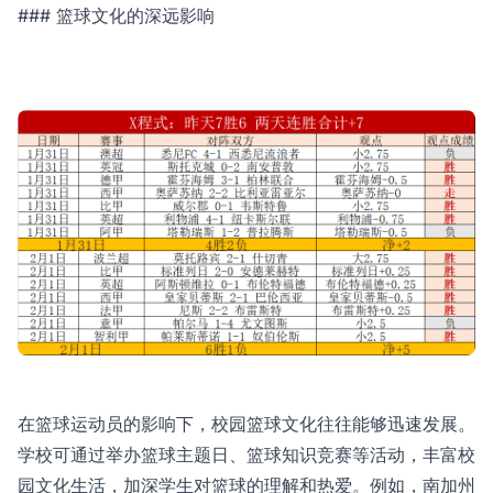
### 篮球文化的深远影响
在篮球运动员的影响下，校园篮球文化往往能够迅速发展。
学校可通过举办篮球主题日、篮球知识竞赛等活动，丰富校
园文化生活，加深学生对篮球的理解和热爱。例如，南加州