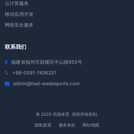
云计算服务
移动应用开发
网络安全服务
联系我们
福建省福州市鼓楼区中山路655号
+86-0591-7406251
admin@had-wadesports.com
© 2025 韦德体育. 保留所有权利.
隐私政策
服务条款
网站地图