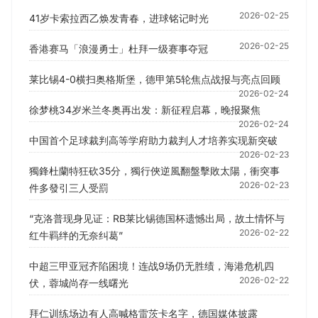
2026-02-25
41岁卡索拉西乙焕发青春，进球铭记时光
2026-02-25
香港赛马「浪漫勇士」杜拜一级赛事夺冠
莱比锡4-0横扫奥格斯堡，德甲第5轮焦点战报与亮点回顾
2026-02-24
徐梦桃34岁米兰冬奥再出发：新征程启幕，晚报聚焦
2026-02-24
中国首个足球裁判高等学府助力裁判人才培养实现新突破
2026-02-23
獨鋒杜蘭特狂砍35分，獨行俠逆風翻盤擊敗太陽，衝突事
2026-02-23
件多發引三人受罰
“克洛普现身见证：RB莱比锡德国杯遗憾出局，故土情怀与
2026-02-22
红牛羁绊的无奈纠葛”
中超三甲亚冠齐陷困境！连战9场仍无胜绩，海港危机四
2026-02-22
伏，蓉城尚存一线曙光
拜仁训练场边有人高喊格雷茨卡名字，德国媒体披露