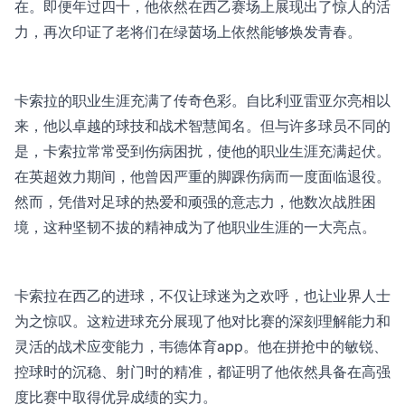
在。即便年过四十，他依然在西乙赛场上展现出了惊人的活
力，再次印证了老将们在绿茵场上依然能够焕发青春。
卡索拉的职业生涯充满了传奇色彩。自比利亚雷亚尔亮相以
来，他以卓越的球技和战术智慧闻名。但与许多球员不同的
是，卡索拉常常受到伤病困扰，使他的职业生涯充满起伏。
在英超效力期间，他曾因严重的脚踝伤病而一度面临退役。
然而，凭借对足球的热爱和顽强的意志力，他数次战胜困
境，这种坚韧不拔的精神成为了他职业生涯的一大亮点。
卡索拉在西乙的进球，不仅让球迷为之欢呼，也让业界人士
为之惊叹。这粒进球充分展现了他对比赛的深刻理解能力和
灵活的战术应变能力，
韦德体育app
。他在拼抢中的敏锐、
控球时的沉稳、射门时的精准，都证明了他依然具备在高强
度比赛中取得优异成绩的实力。