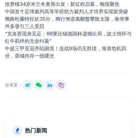
徐梦桃34岁米兰冬奥再出发：新征程启幕，晚报聚焦
中国首个足球裁判高等学府助力裁判人才培养实现新突破
獨鋒杜蘭特狂砍35分，獨行俠逆風翻盤擊敗太陽，衝突事
件多發引三人受罰
“克洛普现身见证：RB莱比锡德国杯遗憾出局，故土情怀与
红牛羁绊的无奈纠葛”
中超三甲亚冠齐陷困境！连战9场仍无胜绩，海港危机四
伏，蓉城尚存一线曙光
分享至：
热门新闻