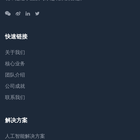
快速链接
关于我们
核心业务
团队介绍
公司成就
联系我们
解决方案
人工智能解决方案