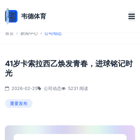
韦德体育
首页
新闻中心
公司动态
41岁卡索拉西乙焕发青春，进球铭记时
光
2026-02-25
公司动态
5231 阅读
重要发布