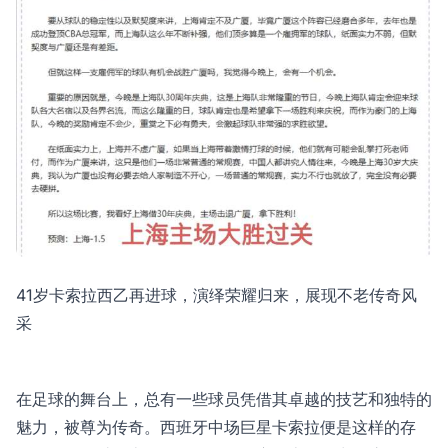
41岁卡索拉西乙再进球，演绎荣耀归来，展现不老传奇风
采
在足球的舞台上，总有一些球员凭借其卓越的技艺和独特的
魅力，被尊为传奇。西班牙中场巨星卡索拉便是这样的存