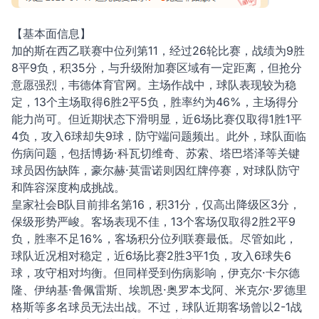
【基本面信息】
加的斯在西乙联赛中位列第11，经过26轮比赛，战绩为9胜
8平9负，积35分，与升级附加赛区域有一定距离，但抢分
意愿强烈，
韦德体育官网
。主场作战中，球队表现较为稳
定，13个主场取得6胜2平5负，胜率约为46%，主场得分
能力尚可。但近期状态下滑明显，近6场比赛仅取得1胜1平
4负，攻入6球却失9球，防守端问题频出。此外，球队面临
伤病问题，包括博扬·科瓦切维奇、苏索、塔巴塔泽等关键
球员因伤缺阵，豪尔赫·莫雷诺则因红牌停赛，对球队防守
和阵容深度构成挑战。
皇家社会B队目前排名第16，积31分，仅高出降级区3分，
保级形势严峻。客场表现不佳，13个客场仅取得2胜2平9
负，胜率不足16%，客场积分位列联赛最低。尽管如此，
球队近况相对稳定，近6场比赛2胜3平1负，攻入6球失6
球，攻守相对均衡。但同样受到伤病影响，伊克尔·卡尔德
隆、伊纳基·鲁佩雷斯、埃凯恩·奥罗本戈阿、米克尔·罗德里
格斯等多名球员无法出战。不过，球队近期客场曾以2-1战