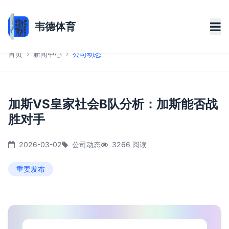
韦德体育
首页
新闻中心
公司动态
加斯VS皇家社会B队分析：加斯能否战
胜对手
2026-03-02
公司动态
3266 阅读
重要发布