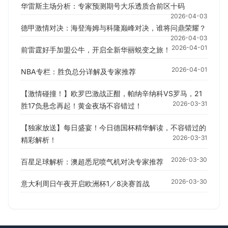
华雷斯主场分析：专家预测期号大乐透质合前区十码
2026-04-03
德甲激情对决：海登海姆与科隆巅峰对决，谁将问鼎荣耀？
2026-04-03
2026-04-01
前雷霆好手加盟公牛，开启全新华丽蜕变之旅！
2026-04-01
NBA专栏：胜负总分详解及专家推荐
【激情碰撞！】欧罗巴激战正酣，帕纳辛纳科VS罗马，21
2026-03-31
胜17负悬念再起！黄金夜场不容错过！
【独家放送】每日盛宴！今日德国杯精华解读，不容错过的
2026-03-31
精彩解析！
2026-03-30
百星足球解析：澳超悉尼喷气机对决专家推荐
2026-03-30
意大利周日午夜开启欧洲杯1／8决赛首战