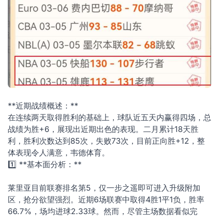
**近期战绩概述：**
在连续两天取得胜利的基础上，球队近五天内赢得四场，总
战绩为胜+6，展现出近期出色的表现。二月累计18天胜
利，胜利次数达到85次，失败73次，目前正向胜+12，整
体表现令人满意，
韦德体育
。
1️⃣ **基本面分析：**
莱里亚目前联赛排名第5，仅一步之遥即可进入升级附加
区，抢分欲望强烈。近期6场联赛中取得4胜1平1负，胜率
66.7%，场均进球2.33球。然而，尽管主场数据看似完