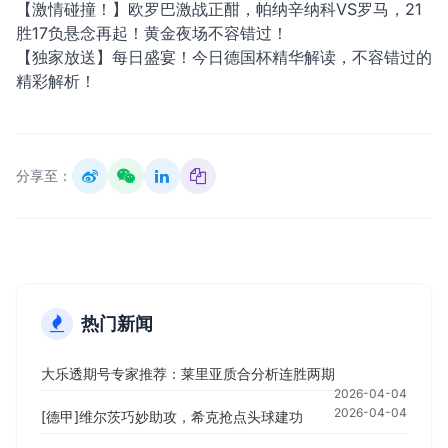
【激情碰撞！】欧罗巴激战正酣，帕纳辛纳科VS罗马，21
胜17负悬念再起！黄金夜场不容错过！
【独家放送】每日盛宴！今日德国杯精华解读，不容错过的
精彩解析！
分享至：
热门新闻
大乐透期号专家推荐：莱里亚质合分析连胜两期
2026-04-04
2026-04-04
[德甲]维尔茨巧妙助攻，希克抢点头球建功