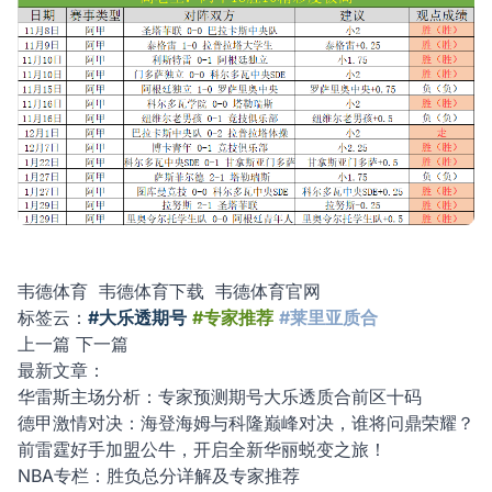
韦德体育
韦德体育下载
韦德体育官网
标签云：
#大乐透期号
#专家推荐
#莱里亚质合
上一篇
下一篇
最新文章：
华雷斯主场分析：专家预测期号大乐透质合前区十码
德甲激情对决：海登海姆与科隆巅峰对决，谁将问鼎荣耀？
前雷霆好手加盟公牛，开启全新华丽蜕变之旅！
NBA专栏：胜负总分详解及专家推荐