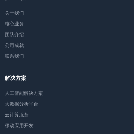
关于我们
核心业务
团队介绍
公司成就
联系我们
解决方案
人工智能解决方案
大数据分析平台
云计算服务
移动应用开发