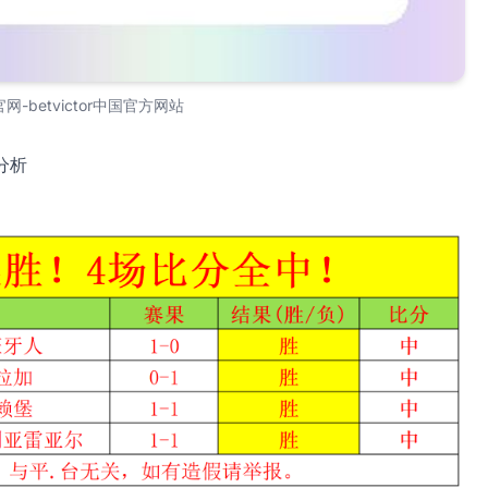
-betvictor中国官方网站
分析