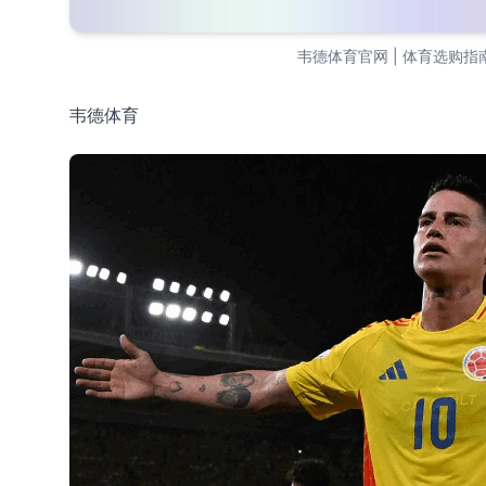
韦德体育官网 | 体育选购指南 |
韦德体育