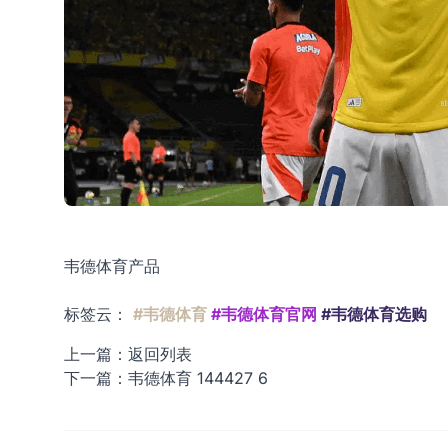
韦德体育产品
标签云：
#韦德体育
#韦德体育官网
#韦德体育选购
上一篇：返回列表
下一篇：韦德体育 144427 6