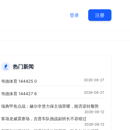
登录
注册
热门新闻
2026-06-27
韦德体育 144425 0
2026-06-27
韦德体育 144427 6
瑞典甲焦点战：赫尔辛堡力保主场荣耀，能否逆转颓势
2026-06-12
客场龙威震赛场，吉普车队挑战副班长不容错过
2026-06-12