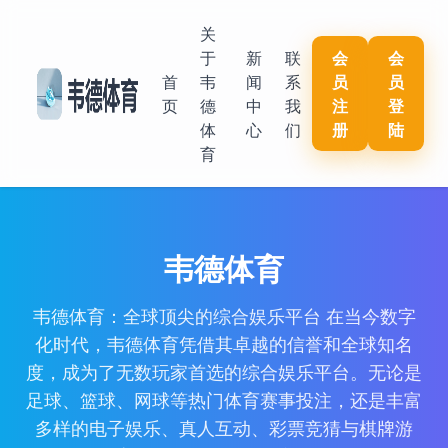
关
于
新
联
会
会
首
韦
闻
系
员
员
页
德
中
我
注
登
体
心
们
册
陆
育
韦德体育
韦德体育：全球顶尖的综合娱乐平台 在当今数字
化时代，韦德体育凭借其卓越的信誉和全球知名
度，成为了无数玩家首选的综合娱乐平台。无论是
足球、篮球、网球等热门体育赛事投注，还是丰富
多样的电子娱乐、真人互动、彩票竞猜与棋牌游