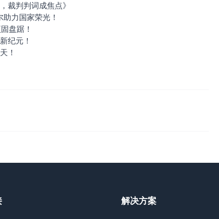
，裁判判词成焦点》
尔助力国家荣光！
顽固盘踞！
新纪元！
天！
接
解决方案