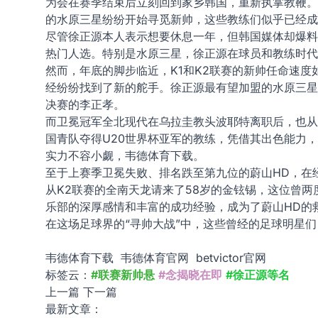
为会在赛季结束后立刻回到家乡韩国，重新执掌教鞭。
的水原三星纷纷开始寻觅新帅，这些教练们似乎已经成
尽管徐正源本人表示想要休息一年，但韩国媒体却爆料
热门人选。特别是水原三星，徐正源在球员和教练时代
然而，年底的脚步临近，K1和K2联赛的新帅任命速度
经纷纷找到了新的舵手。徐正源最有望加盟的水原三星
决赛的李正孝。
而卫冕冠军全北现代在乌拉圭教头波耶特离职后，也从金
国青队夺得U20世界杯亚军的教练，凭借其出色能力，
实力不容小觑，
韦德体育下载
。
至于上赛季卫冕失败、排名跌至第九位的蔚山HD，在
从K2联赛的全南天龙请来了58岁的金铉锡，这位曾
乐部的深厚感情和丰富的成功经验，成为了蔚山HD的
在这场足球界的“寻帅大战”中，这些曾经的足球明星
韦德体育下载
韦德体育官网
betvictor官网
标签云：
#联赛新帅悬
#念揭晓在即
#徐正源等名
上一篇
下一篇
最新文章：