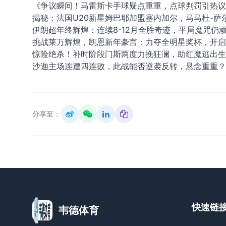
《争议瞬间！马雷斯卡手球疑点重重，点球判罚引热议
揭秘：法国U20新星姆巴耶加盟塞内加尔，马马杜-萨
伊朗超年终辉煌：连续8-12月全胜奇迹，平局魔咒仍
挑战莱万辉煌，凯恩新年豪言：力夺全明星奖杯，开启
惊险绝杀！补时阶段门斯两度力挽狂澜，助红魔逃出生
沙迦主场连遭四连败，此战能否逆袭反转，悬念重重？
分享至：
快速链
韦德体育