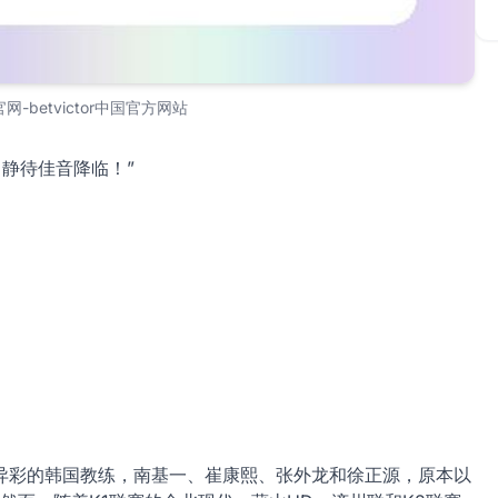
-betvictor中国官方网站
静待佳音降临！”
放异彩的韩国教练，南基一、崔康熙、张外龙和徐正源，原本以