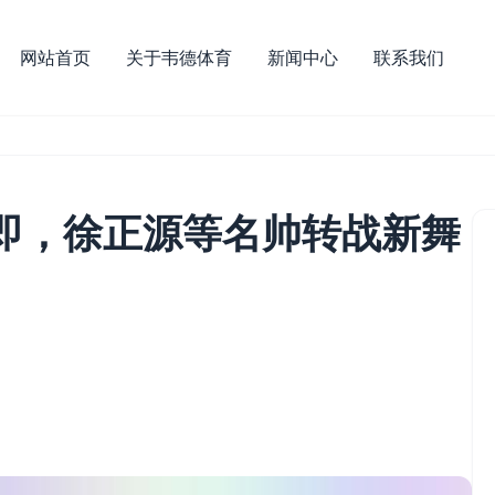
网站首页
关于韦德体育
新闻中心
联系我们
即，徐正源等名帅转战新舞