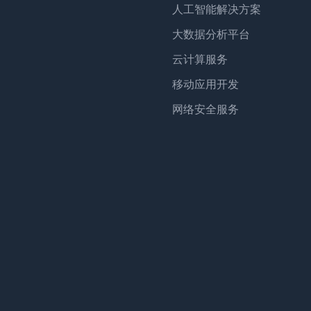
人工智能解决方案
大数据分析平台
云计算服务
移动应用开发
网络安全服务