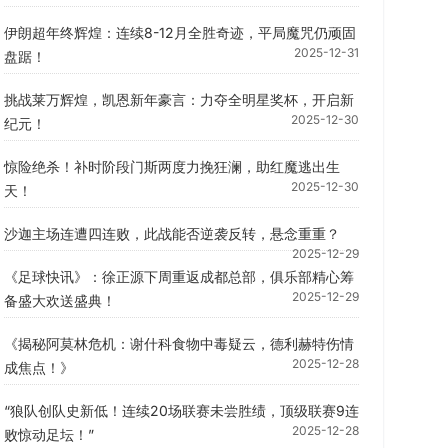
伊朗超年终辉煌：连续8-12月全胜奇迹，平局魔咒仍顽固
2025-12-31
盘踞！
挑战莱万辉煌，凯恩新年豪言：力夺全明星奖杯，开启新
2025-12-30
纪元！
惊险绝杀！补时阶段门斯两度力挽狂澜，助红魔逃出生
2025-12-30
天！
沙迦主场连遭四连败，此战能否逆袭反转，悬念重重？
2025-12-29
《足球快讯》：徐正源下周重返成都总部，俱乐部精心筹
2025-12-29
备盛大欢送盛典！
《揭秘阿莫林危机：谢什科食物中毒疑云，德利赫特伤情
2025-12-28
成焦点！》
“狼队创队史新低！连续20场联赛未尝胜绩，顶级联赛9连
2025-12-28
败惊动足坛！”