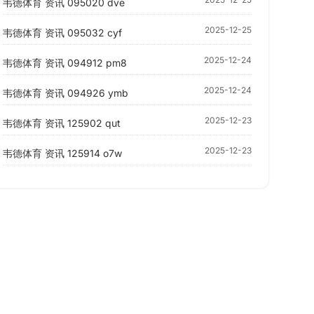
韦德体育 资讯 095020 dve
2025-12-25
韦德体育 资讯 095032 cyf
2025-12-24
韦德体育 资讯 094912 pm8
2025-12-24
韦德体育 资讯 094926 ymb
2025-12-23
韦德体育 资讯 125902 qut
2025-12-23
韦德体育 资讯 125914 o7w