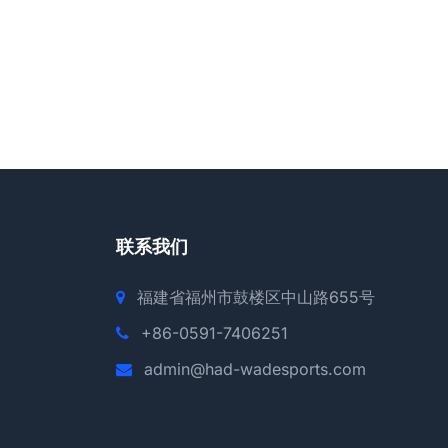
联系我们
福建省福州市鼓楼区中山路655号
+86-0591-7406251
admin@had-wadesports.com