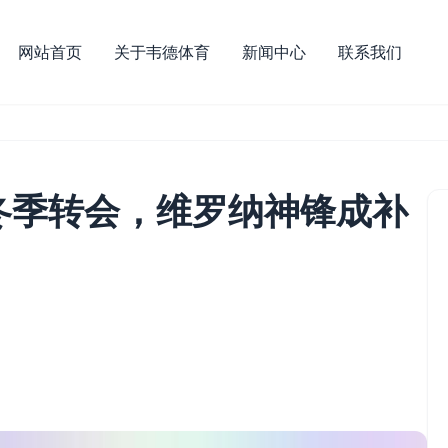
网站首页
关于韦德体育
新闻中心
联系我们
冬季转会，维罗纳神锋成补