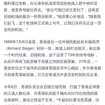
顺利通过安检，在记者和机场管理层的热闹人群中稍作逗
留，便直奔驾驶位而去。“各位可能已经注意到了，这将是
启德机场的最后一班商业航班，”他语重心长地说，“随着我
们起飞，这个机场将正式画上句号，让我们共同见证这一历
史性的时刻。”
1998年7月6日凌晨，香港最后一任外籍民航处处长施高理
（Richard Siegel）轻轻一按，跑道上的灯光熄灭，标志着
一个时代结束。启德机场，这个运营了73年的传奇地标，
从此不再有飞机穿梭于高楼之间的壮丽景象。27年后，一
座造价仅次于迪拜的启德体育园在市中心崛起，作为香港最
大的体育基础设施，它注定将成为许多历史时刻的见证者。
今年6月，香港队首次在启德主场亮相，打破了香港足球赛
的入场人数纪录。当香港队的茹子楠向42570位热情的观
众致谢时，激动之情溢于言表，“中超的比赛当然震撼，但