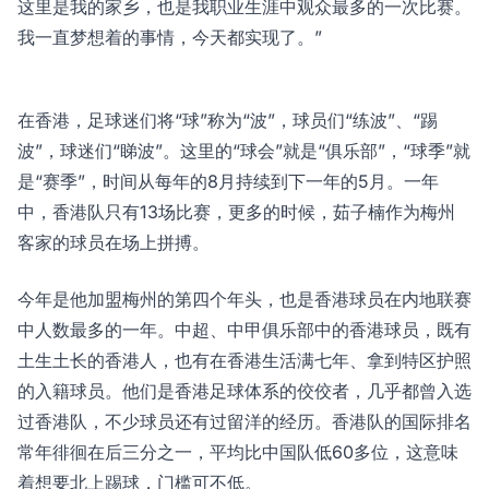
这里是我的家乡，也是我职业生涯中观众最多的一次比赛。
我一直梦想着的事情，今天都实现了。”
在香港，足球迷们将“球”称为“波”，球员们“练波”、“踢
波”，球迷们“睇波”。这里的“球会”就是“俱乐部”，“球季”就
是“赛季”，时间从每年的8月持续到下一年的5月。一年
中，香港队只有13场比赛，更多的时候，茹子楠作为梅州
客家的球员在场上拼搏。
今年是他加盟梅州的第四个年头，也是香港球员在内地联赛
中人数最多的一年。中超、中甲俱乐部中的香港球员，既有
土生土长的香港人，也有在香港生活满七年、拿到特区护照
的入籍球员。他们是香港足球体系的佼佼者，几乎都曾入选
过香港队，不少球员还有过留洋的经历。香港队的国际排名
常年徘徊在后三分之一，平均比中国队低60多位，这意味
着想要北上踢球，门槛可不低。