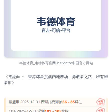
韦德体育_韦德体育官网-betvictor中国官方网站
《逆流而上：香港球星挑战内地赛场，勇敢者之路，唯有难
者胜》