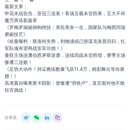
最新文章：
申花末战告负，亚冠三连衰！客场五载未尝胜果，五大不祥
魔咒再添新篇章
《罗梅罗揭秘倒钩绝技：美轮美奂一击，国家队与梅西同场
磨砺技艺》
《哈曼曝料：斯洛特失势，利物浦或已密谋克洛普回归，红
军队魂有望再战安菲尔德！》
曼联主场连遭伯恩茅斯逆袭，连续四战未尝胜绩，赛季主场
惨遭三连败！
《足协大动作！持证教练数量飞跃11.4万，精彩舞台等你展
翅！》
高准翼自曝奥斯卡阴影：曾惨遭“滑铁卢”，直言面对他不敢
轻言挑战！
分享至：