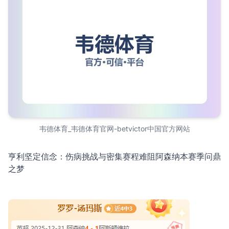
韦德体育_韦德体育官网-betvictor中国官方网站
亨利坚定信念：伤病挑战与密集赛程难阻阿森纳本赛季问鼎
之梦