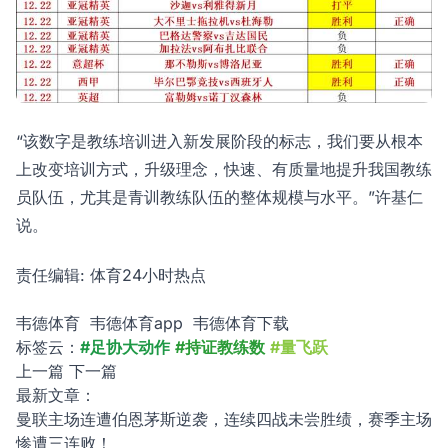
“该数字是教练培训进入新发展阶段的标志，我们要从根本
上改变培训方式，升级理念，快速、有质量地提升我国教练
员队伍，尤其是青训教练队伍的整体规模与水平。”许基仁
说。
责任编辑: 体育24小时热点
韦德体育
韦德体育app
韦德体育下载
标签云：
#足协大动作
#持证教练数
#量飞跃
上一篇
下一篇
最新文章：
曼联主场连遭伯恩茅斯逆袭，连续四战未尝胜绩，赛季主场
惨遭三连败！