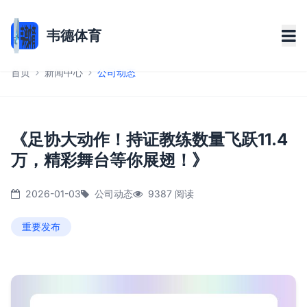
韦德体育
首页
新闻中心
公司动态
《足协大动作！持证教练数量飞跃11.4
万，精彩舞台等你展翅！》
2026-01-03
公司动态
9387 阅读
重要发布