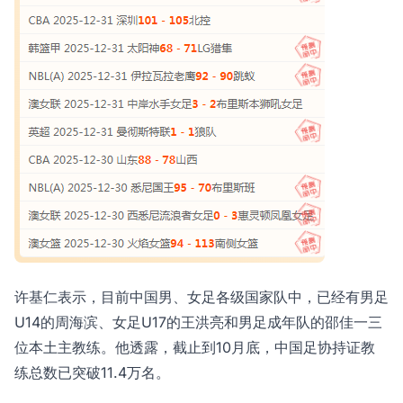
许基仁表示，目前中国男、女足各级国家队中，已经有男足
U14的周海滨、女足U17的王洪亮和男足成年队的邵佳一三
位本土主教练。他透露，截止到10月底，中国足协持证教
练总数已突破11.4万名。