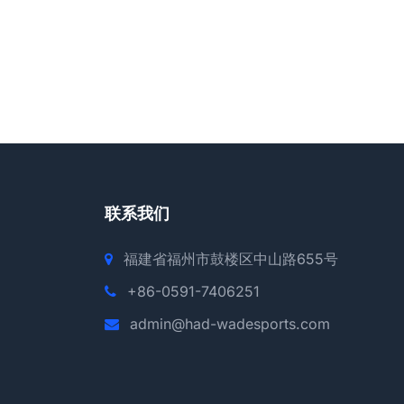
联系我们
福建省福州市鼓楼区中山路655号
+86-0591-7406251
admin@had-wadesports.com