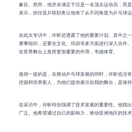
象征。然而，他并未满足于仅是一名顶尖运动员，而是
表示，担任亚乒联职务让他有了从不同角度为乒乓球运
在此次专访中，许昕还透露了他的重要计划。其中之一
赛事组织，还要在文化、培训等多方面进行深入合作。
在世界舞台上发挥更加重要的作用，
韦德体育
。
值得一提的是，在推动乒乓球发展的同时，许昕也没有
挖掘和培养新人，为他们提供展示自我的舞台，是保持
在采访中，许昕特别强调了技术发展的重要性。他指出
广泛。他希望通过自己的影响力，推动亚洲地区的技术