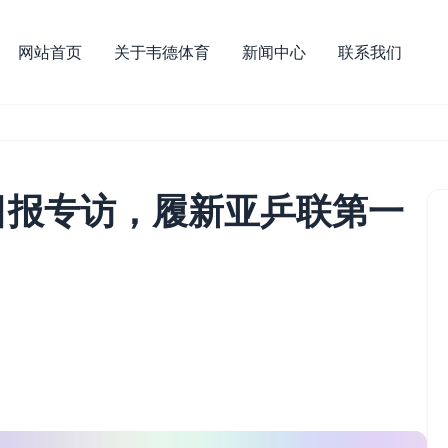
网站首页
关于韦德体育
新闻中心
联系我们
日报专访，履新亚乒联第一