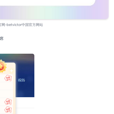
-betvictor中国官方网站
席