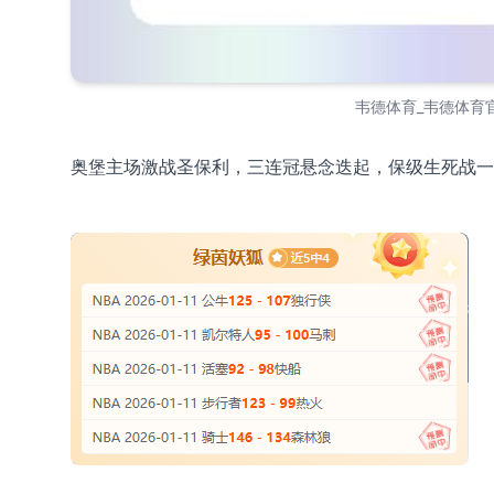
韦德体育_韦德体育官网
奥堡主场激战圣保利，三连冠悬念迭起，保级生死战一