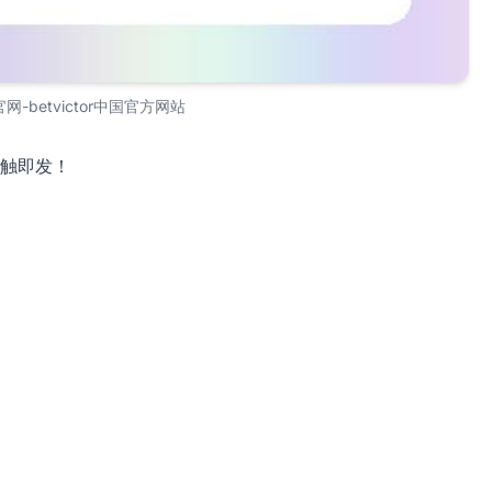
-betvictor中国官方网站
触即发！