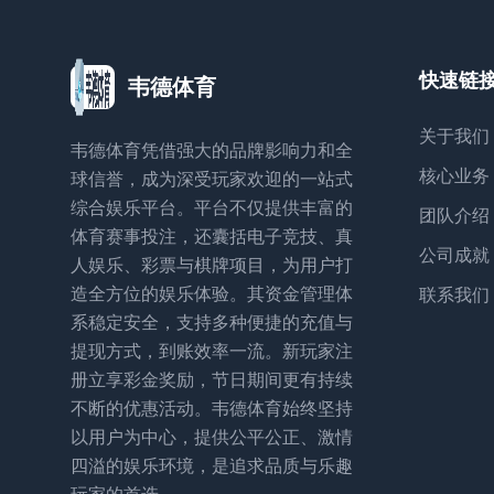
快速链
韦德体育
关于我们
韦德体育凭借强大的品牌影响力和全
核心业务
球信誉，成为深受玩家欢迎的一站式
综合娱乐平台。平台不仅提供丰富的
团队介绍
体育赛事投注，还囊括电子竞技、真
公司成就
人娱乐、彩票与棋牌项目，为用户打
造全方位的娱乐体验。其资金管理体
联系我们
系稳定安全，支持多种便捷的充值与
提现方式，到账效率一流。新玩家注
册立享彩金奖励，节日期间更有持续
不断的优惠活动。韦德体育始终坚持
以用户为中心，提供公平公正、激情
四溢的娱乐环境，是追求品质与乐趣