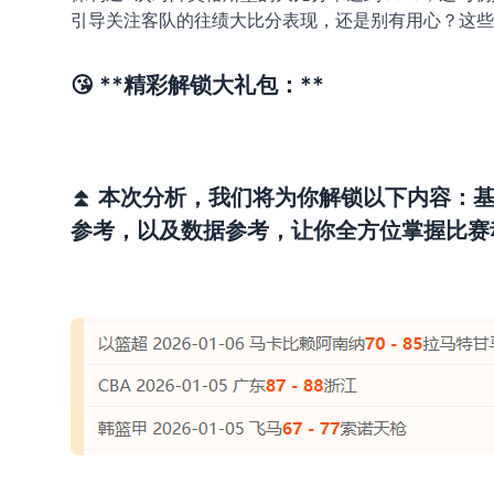
引导关注客队的往绩大比分表现，还是别有用心？这些
😘 **精彩解锁大礼包：**
⏫ 本次分析，我们将为你解锁以下内容：
参考，以及数据参考，让你全方位掌握比赛