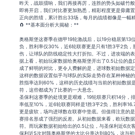
昨天，战鼓擂响，我们再接再厉，连胜的势头如破竹般
即将开启，我们对比赛更加熟悉，精彩程度更是毋庸置疑
正向的胜绩，累计胜出33场，每月的战绩都像是一幅
🧲 **基本面分析大揭秘：**
奥格斯堡这赛季在德甲19轮激战后，以19分稳居第13
负，胜利率仅30%，近6轮联赛更是只有1胜3平2负，
伤，让球队的防线稳定性大打折扣。不过，进攻端的表
据上看，初始玩家数据给奥格斯堡开出了0.5让位的盘
成了鲜明的对比，更令人费解的是，进球数初始数据定在
这样的数据设置似乎与球队的实际走势存在某种神秘的
胜指率达到60%，这样的历史战绩与当前的初始数据
符，这些都成为了比赛的一大悬念。
圣保利这赛季的处境更是艰难，19轮联赛只积14分，排
率低至10%，近6轮联赛同样是1胜3平2负，胜利率16.
更是疲软，场均进球数在联赛中垫底。但值得注意的是
赛排名形成了强烈的反差。从初始数据来看，欧玩数据
符。而玩家数据初始给出的0.5让位，与圣保利近6次
保利近5次对阵奥格斯堡的大比分率达到80%，这与初