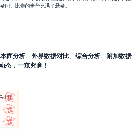
疑问让比赛的走势充满了悬疑。
基本面分析、外界数据对比、综合分析、附加数据
动态，一窥究竟！