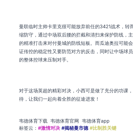
曼联临时主帅卡里克很可能放弃前任的3421战术，转
缩防守，通过中场双后腰的拦截和清扫来保护防线，主
的精准打击来对付曼城的防线短板。而瓜迪奥拉可能会继
证传控的稳定性又要防范对方的反击，同时让中场球员
的整体控球来压制对手。
对于这场英超的精彩对决，小西可是做了充分的功课，
待，让我们一起向着全胜的征途进发！
韦德体育下载
韦德体育官网
韦德体育app
标签云：
#激情对决
#揭秘曼市德
#比制胜关键