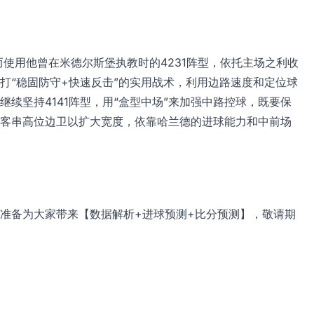
而使用他曾在米德尔斯堡执教时的4231阵型，依托主场之利收
打“稳固防守+快速反击”的实用战术，利用边路速度和定位球
续坚持4141阵型，用“盒型中场”来加强中路控球，既要保
客串高位边卫以扩大宽度，依靠哈兰德的进球能力和中前场
准备为大家带来【数据解析+进球预测+比分预测】，敬请期