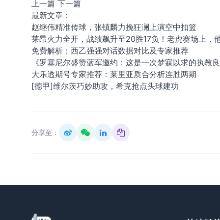
上一篇
下一篇
最新文章：
赵继伟精准传球，张镇麟力挽狂澜上演空中扣篮
莱昂火力全开，战绩飙升至20胜17负！老虎赛场上，
免费解析：西乙强强对话数据对比及专家推荐
《罗塞尼尔盛赞蓝军邀约：这是一次梦寐以求的执教良
大乐透期号专家推荐：莱里亚质合分析连胜两期
[德甲]维尔茨巧妙助攻，希克抢点头球建功
分享至：