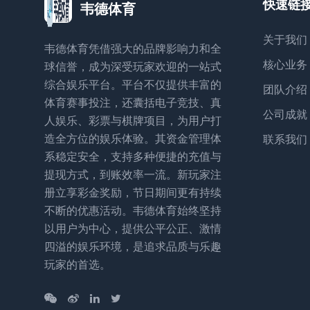
快速链
韦德体育
关于我们
韦德体育凭借强大的品牌影响力和全
核心业务
球信誉，成为深受玩家欢迎的一站式
综合娱乐平台。平台不仅提供丰富的
团队介绍
体育赛事投注，还囊括电子竞技、真
公司成就
人娱乐、彩票与棋牌项目，为用户打
造全方位的娱乐体验。其资金管理体
联系我们
系稳定安全，支持多种便捷的充值与
提现方式，到账效率一流。新玩家注
册立享彩金奖励，节日期间更有持续
不断的优惠活动。韦德体育始终坚持
以用户为中心，提供公平公正、激情
四溢的娱乐环境，是追求品质与乐趣
玩家的首选。