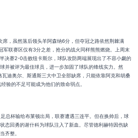
赛次席，虽然落后领头羊阿森纳6分，但夺冠之路依然荆棘满
洲冠军联赛区仅有3分之差，抢分的战火同样熊熊燃烧。上周末
杯半决赛2-0击败纽卡斯尔，球队攻防两端展现出了不容小觑的
球并被评为最佳球员，进一步加固了球队的锋线实力。然
格瓦迪奥尔、斯通斯三大中卫全部缺席，只能依靠阿克和胡桑
线经验的不足可能成为他们的致命弱点。
绩，足总杯输给布莱顿出局，联赛遭遇三连平。但在换帅后，球
状态回勇的谢什科为球队注入了新血。尽管德利赫特因伤缺
当齐整。